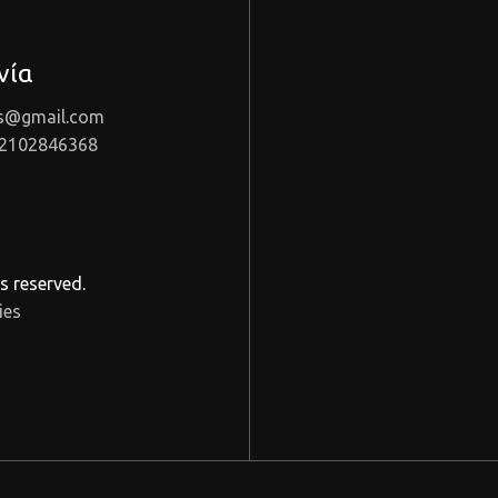
νία
as@gmail.com
 2102846368
s reserved.
ies