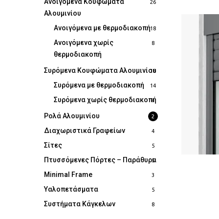
Ανοιγόμενα Κουφώματα
26
Αλουμινίου
Ανοιγόμενα με θερμοδιακοπή
18
Ανοιγόμενα χωρίς
8
θερμοδιακοπή
Συρόμενα Κουφώματα Αλουμινίου
18
Συρόμενα με θερμοδιακοπή
14
Συρόμενα χωρίς θερμοδιακοπή
4
Ρολά Αλουμινίου
2
Διαχωριστικά Γραφείων
4
Σίτες
5
Πτυσσόμενες Πόρτες – Παράθυρα
5
Minimal Frame
3
Υαλοπετάσματα
5
Συστήματα Κάγκελων
8