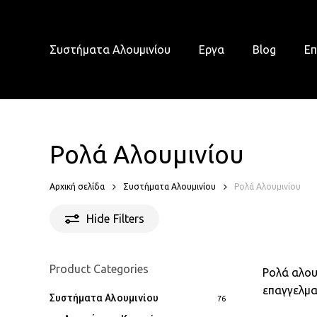
Skip
to
main
Συστήματα Αλουμινίου
Εργα
Blog
Επ
content
Ρολά Αλουμινίου
Αρχική σελίδα
Συστήματα Αλουμινίου
Ρολά Αλουμινίου
Hide
Filters
Product Categories
Ρολά αλουμ
επαγγελμα
Συστήματα Αλουμινίου
76