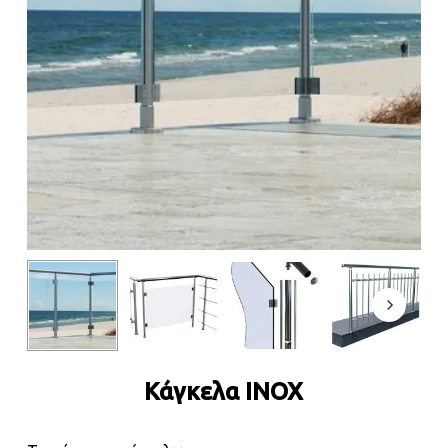
Κάγκελα INOX