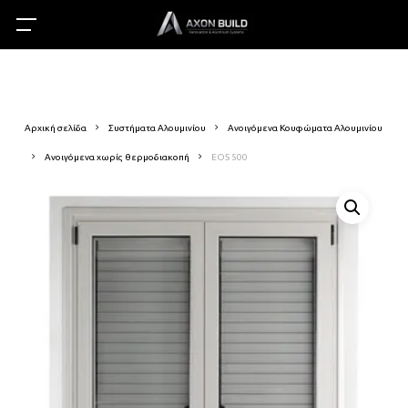
Skip
Menu
Menu
to
search
acc
main
content
Αρχική σελίδα
Συστήματα Αλουμινίου
Ανοιγόμενα Κουφώματα Αλουμινίου
Ανοιγόμενα χωρίς θερμοδιακοπή
EOS 500