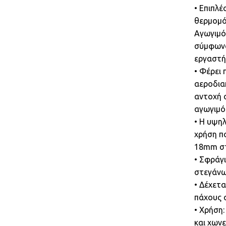
• Επιπλέ
θερμομό
Αγωγιμό
σύμφωνα
εργαστή
• Φέρει 
αεροδια
αντοχή 
αγωγιμό
• Η υψη
χρήση π
18mm στ
• Σφράγ
στεγάν
• Δέχετα
πάχους
• Χρήση
και χων