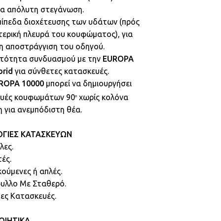
ια απόλυτη στεγάνωση.
επίπεδα διοχέτευσης των υδάτων (πρός
τερική πλευρά του κουφώματος), για
η αποστράγγιση του οδηγού.
ατότητα συνδυασμού με την
EUROPA
brid
για σύνθετες κατασκευές.
ROPA 10000
μπορεί να δημιουργήσει
υές κουφωμάτων 90
χωρίς κολόνα
ο
η για ανεμπόδιστη θέα.
ΓΙΕΣ ΚΑΤΑΣΚΕΥΩΝ
λες.
ές.
ούμενες ή απλές.
υλλο Με Σταθερό.
τες Κατασκευές.
ΟΙΗΤΙΚΑ