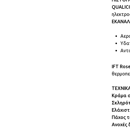
QUALIC
ηλεκτρο
ΕΚΑΝΑΛ
Αερ
Υδα
Αντ
IFT Ros
θερμοπε
ΤΕΧΝΙΚ
Κράμα α
Σκληρότ
Ελάχιστ
Πάχος τ
Ανοχές 