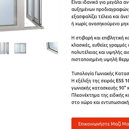
Eίναι ιδανικό για μεγάλα α
αυξημένων προδιαγραφών, 
εξασφαλίζει τέλεια και άνε
ή χωρίς ανασηκούμενο μηχα
Η στιβαρή και επιβλητική κ
κλασικές, ευθείες γραμμές
πολυτέλειας και υψηλής αι
πιστοποιημένη υψηλή θερ
Τυπολογία Γωνιακής Κατα
Η εξέλιξη της σειράς
ESS 1
γωνιακής κατασκευής 90° 
Πλεονέκτημα της ειδικής κ
στο χώρο και εντυπωσιακή
Επικοινωνήστε Μαζί Μα