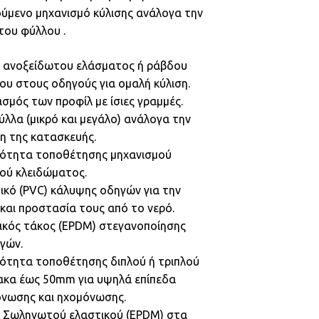
ύμενο μηχανισμό κύλισης ανάλογα την
του φύλλου .
η ανοξείδωτου ελάσματος ή ράβδου
ου στους οδηγούς για ομαλή κύλιση.
ασμός των προφίλ με ίσιες γραμμές.
ύλλα (μικρό και μεγάλο) ανάλογα την
η της κατασκευής.
τότητα τοποθέτησης μηχανισμού
ού κλειδώματος.
τικό (PVC) κάλυψης οδηγών για την
και προστασία τους από το νερό.
τικός τάκος (EPDM) στεγανοποίησης
γών.
τότητα τοποθέτησης διπλού ή τριπλού
ακα έως 50mm για υψηλά επίπεδα
νωσης και ηχομόνωσης.
η Σωληνωτού ελαστικού (EPDM) στα