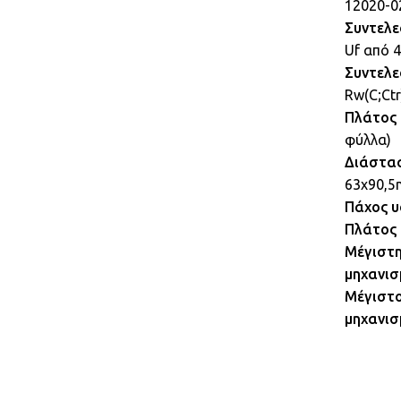
12020-0
Συντελε
Uf από 
Συντελε
Rw(C;Ctr
Πλάτος 
φύλλα)
Διάστασ
63χ90,
Πάχος υ
Πλάτος 
Μέγιστη
μηχανισ
Μέγιστο
μηχανισ