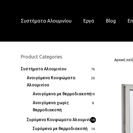
Skip
to
main
Συστήματα Αλουμινίου
Εργα
Blog
Επ
content
Product Categories
Αρχική σελ
Συστήματα Αλουμινίου
76
Ανοιγόμενα Κουφώματα
26
Αλουμινίου
Ανοιγόμενα με θερμοδιακοπή
18
Ανοιγόμενα χωρίς
8
θερμοδιακοπή
Συρόμενα Κουφώματα Αλουμινίου
18
Συρόμενα με θερμοδιακοπή
14