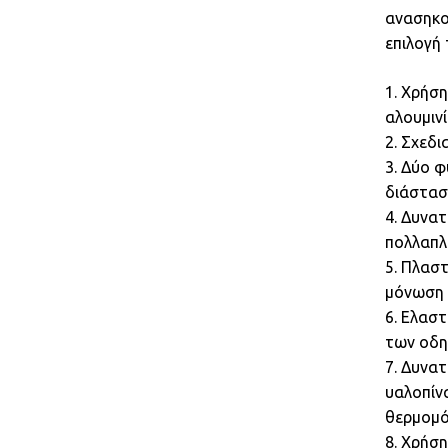
ανασηκο
επιλογή 
1. Χρήσ
αλουμινί
2. Σχεδι
3. Δύο φ
διάστασ
4. Δυνα
πολλαπλ
5. Πλασ
μόνωση 
6. Ελασ
των οδη
7. Δυνα
υαλοπίν
θερμομό
8. Χρήσ