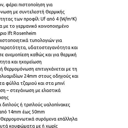
ον, φέρει πιστοποίηση για
νωση με συντελεστή Θερμικής
τητας των προφίλ: Uf από 4 (W/m²K)
 με το γερμανικό κοινοποιημένο
ριο Ift Rosenheim
πιστοποιητικά τυπολογιών για
περατότητα, υδατοστεγανότητα και
σε ανεμοπίεση καθώς και για θερμική
τητα και ηχομείωση
λή θερμομόνωση επιτυγχάνεται με τη
ολυαμιδίων 24mm στους οδηγούς και
α φύλλα τζαμιού και στα μπινί
ιση – στεγάνωση με ελαστικά
ωσης
ι διπλούς ή τριπλούς υαλοπίνακες
 από 14mm έως 50mm
: Θερμομονωτικά συρόμενα επάλληλα
ευτά κουφώματα με ή χωρίς