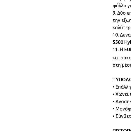
φύλλα γ
9. Δύο 
την εξω
καλύτερ
10. Δυν
5500 Hy
11. Η
EU
κατασκε
στη μέσ
ΤΥΠΟΛΟ
• Επάλλη
• Χωνευτ
• Ανασηκ
• Μονόφ
• Σύνθε
ΠΙΣΤΟΠ