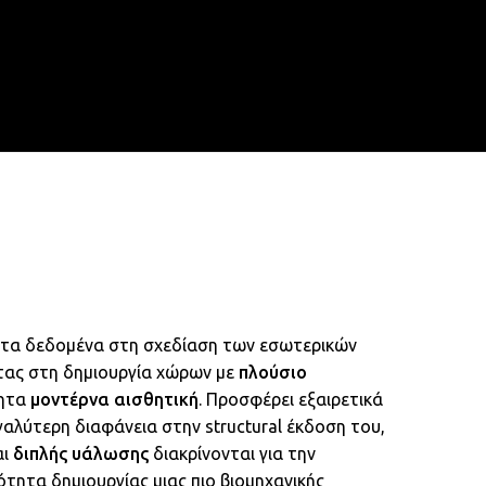
Menu
search
account
 τα δεδομένα στη σχεδίαση των εσωτερικών
τας στη δημιουργία χώρων με
πλούσιο
τητα
μοντέρνα αισθητική
. Προσφέρει εξαιρετικά
αλύτερη διαφάνεια στην structural έκδοση του,
αι
διπλής υάλωσης
διακρίνονται για την
τητα δημιουργίας μιας πιο βιομηχανικής