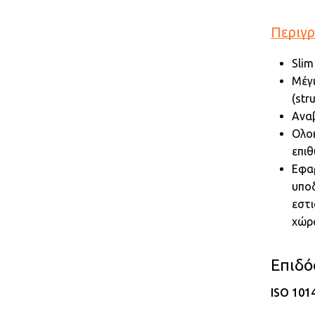
Περιγ
Slim
Μέγι
(str
Ανα
Ολοκ
επιθ
Εφαρ
υποδ
εστι
χώρο
Eπιδό
ISO 101