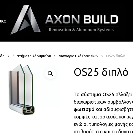
ικοινωνία
ίδα
Συστήματα Αλουμινίου
Διαχωριστικά Γραφείων
OS25 διπλό
OS25 διπλό
Το
σύστημα OS25
αλλάζει
διαχωριστικών συμβάλλον
φωτισμό
και αδιαμφισβή
κομψές κατασκευές και μεγ
ενώ οι τυπολογίες μονής κ
στιβαρότητα και τη δυνατό