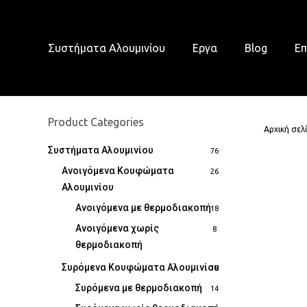
Skip
to
main
Συστήματα Αλουμινίου
Εργα
Blog
Επ
content
Product Categories
Αρχική σελ
Συστήματα Αλουμινίου
76
Ανοιγόμενα Κουφώματα
26
Αλουμινίου
Ανοιγόμενα με θερμοδιακοπή
18
Ανοιγόμενα χωρίς
8
θερμοδιακοπή
Συρόμενα Κουφώματα Αλουμινίου
18
Συρόμενα με θερμοδιακοπή
14